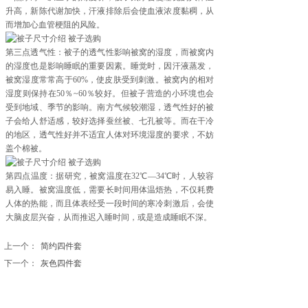
升高，新陈代谢加快，汗液排除后会使血液浓度黏稠，从
而增加心血管梗阻的风险。
第三点透气性：被子的透气性影响被窝的湿度，而被窝内
的湿度也是影响睡眠的重要因素。睡觉时，因汗液蒸发，
被窝湿度常常高于60%，使皮肤受到刺激。被窝内的相对
湿度则保持在50％~60％较好。但被子营造的小环境也会
受到地域、季节的影响。南方气候较潮湿，透气性好的被
子会给人舒适感，较好选择蚕丝被、七孔被等。而在干冷
的地区，透气性好并不适宜人体对环境湿度的要求，不妨
盖个棉被。
第四点温度：据研究，被窝温度在32℃—34℃时，人较容
易入睡。被窝温度低，需要长时间用体温焐热，不仅耗费
人体的热能，而且体表经受一段时间的寒冷刺激后，会使
大脑皮层兴奋，从而推迟入睡时间，或是造成睡眠不深。
上一个：
简约四件套
下一个：
灰色四件套