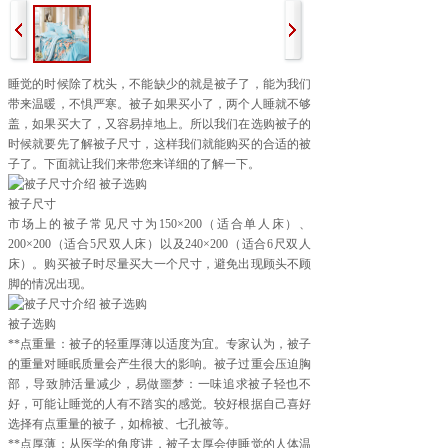
睡觉的时候除了枕头，不能缺少的就是被子了，能为我们
带来温暖，不惧严寒。被子如果买小了，两个人睡就不够
盖，如果买大了，又容易掉地上。所以我们在选购被子的
时候就要先了解被子尺寸，这样我们就能购买的合适的被
子了。下面就让我们来带您来详细的了解一下。
被子尺寸
市场上的被子常见尺寸为150×200（适合单人床）、
200×200（适合5尺双人床）以及240×200（适合6尺双人
床）。购买被子时尽量买大一个尺寸，避免出现顾头不顾
脚的情况出现。
被子选购
**点重量：被子的轻重厚薄以适度为宜。专家认为，被子
的重量对睡眠质量会产生很大的影响。被子过重会压迫胸
部，导致肺活量减少，易做噩梦：一味追求被子轻也不
好，可能让睡觉的人有不踏实的感觉。较好根据自己喜好
选择有点重量的被子，如棉被、七孔被等。
**点厚薄：从医学的角度讲，被子太厚会使睡觉的人体温