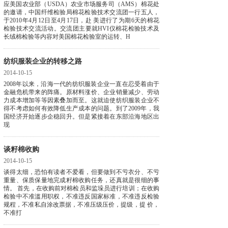
应美国农业部（USDA）农业市场服务司（AMS）棉花处
的邀请，中国纤维检验局棉花检验技术交流团一行五人，
于2010年4月12日至4月17日，赴 美进行了为期6天的棉花
检验技术交流活动。交流团主要就HVI仪棉花检验技术及
长绒棉检验等内容对美国棉花检验室的运转、H
纺织服装企业的转移之路
2014-10-15
2008年以来，沿海一代的纺织服装企业一直在忍受着由于
金融危机带来的阵痛。原材料涨价、企业销量减少、劳动
力成本增加等等因素叠加而至。这就迫使纺织服装企业不
得不考虑如何有效降低生产成本的问题。到了2009年，我
国经济开始逐步企稳回升。但是紧接着在东部沿海地区出
现
谈籽棉收购
2014-10-15
谈得太细，恐怕有读者不爱看，但要做到不亏衣分、不亏
重量、保质保量地完成籽棉收购任务，还真就是很细的事
情。 首先，在收购前对棉检员和监垛员进行培训；在收购
检验中不准滥用职权，不准违反国家标准，不准违反检验
规程，不准私自涂改票据，不准压级压价，提级，提 价，
不准打