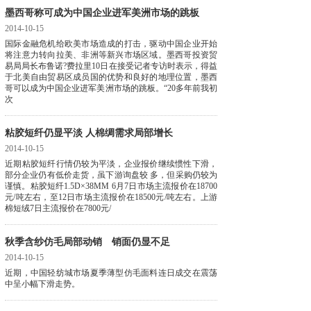
墨西哥称可成为中国企业进军美洲市场的跳板
2014-10-15
国际金融危机给欧美市场造成的打击，驱动中国企业开始
将注意力转向拉美、非洲等新兴市场区域。墨西哥投资贸
易局局长布鲁诺?费拉里10日在接受记者专访时表示，得益
于北美自由贸易区成员国的优势和良好的地理位置，墨西
哥可以成为中国企业进军美洲市场的跳板。“20多年前我初
次
粘胶短纤仍显平淡 人棉绸需求局部增长
2014-10-15
近期粘胶短纤行情仍较为平淡，企业报价继续惯性下滑，
部分企业仍有低价走货，虽下游询盘较 多，但采购仍较为
谨慎。粘胶短纤1.5D×38MM 6月7日市场主流报价在18700
元/吨左右，至12日市场主流报价在18500元/吨左右。上游
棉短绒7日主流报价在7800元/
秋季含纱仿毛局部动销 销面仍显不足
2014-10-15
近期，中国轻纺城市场夏季薄型仿毛面料连日成交在震荡
中呈小幅下滑走势。